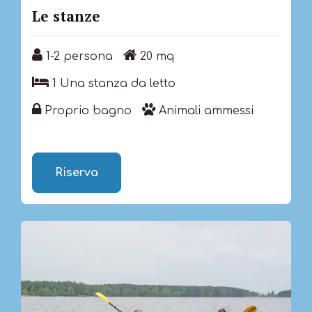
Le stanze
1-2 persona
20 mq
1-2 persona
20 mq
1 Una stanza da letto
1 Una stanza da letto
Proprio bagno
Animali ammessi
Proprio bagno
Animali ammessi
Riserva