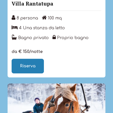
Villa Rantatupa
8 persona
100 mq
8 persona
100 mq
4 Una stanza da letto
4 Una stanza da letto
Bagno privato
Proprio bagno
Bagno privato
Proprio bagno
da € 150/notte
Riserva