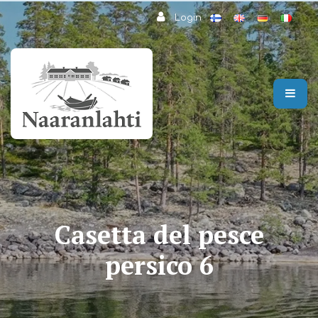
Passa al contenuto principale
Login
Casetta del pesce
persico 6