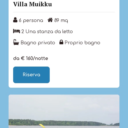
Villa Muikku
6 persona
89 mq
6 persona
89 mq
2 Una stanza da letto
2 Una stanza da letto
Bagno privato
Proprio bagno
Bagno privato
Proprio bagno
da € 160/notte
Riserva