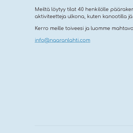
Meiltä löytyy tilat 40 henkilölle päärake
aktiviteetteja ulkona, kuten kanootilla jär
Kerro meille toiveesi ja luomme mahtavan p
info@naaranlahti.com