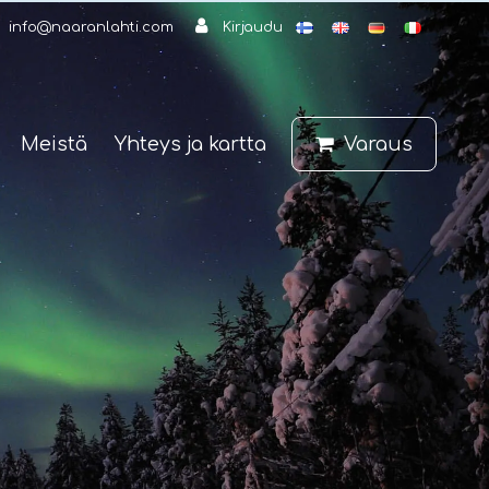
info@naaranlahti.com
Kirjaudu
Meistä
Yhteys ja kartta
Varaus