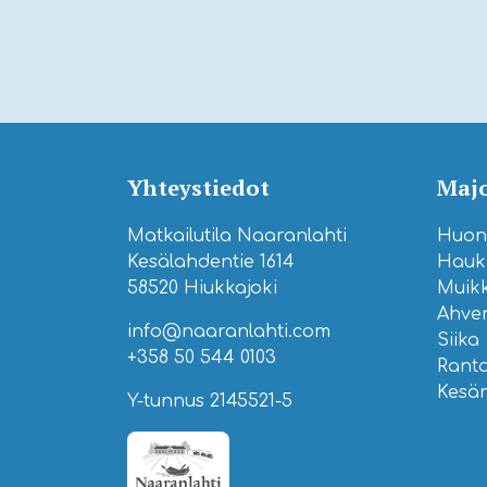
Yhteystiedot
Majo
Matkailutila Naaranlahti
Huone
Kesälahdentie 1614
Hauk
58520 Hiukkajoki
Muik
Ahve
info@naaranlahti.com
Siika
+358 50 544 0103
Rant
Kesä
Y-tunnus 2145521-5