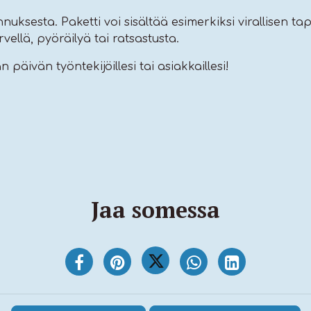
nnuksesta. Paketti voi sisältää esimerkiksi virallisen ta
vellä, pyöräilyä tai ratsastusta.​
äivän työntekijöillesi tai asiakkaillesi!​
Jaa somessa