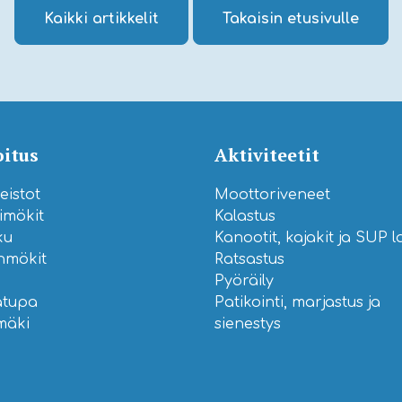
Kaikki artikkelit
Takaisin etusivulle
itus
Aktiviteetit
istot
Moottoriveneet
imökit
Kalastus
ku
Kanootit, kajakit ja SUP 
nmökit
Ratsastus
Pyöräily
atupa
Patikointi, marjastus ja
mäki
sienestys