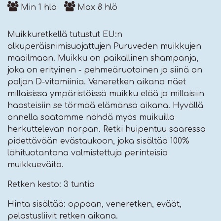
Min
1
hlö
Max
8
hlö
Muikkuretkellä tutustut EU:n
alkuperäisnimisuojattujen Puruveden muikkujen
maailmaan. Muikku on paikallinen shampanja,
joka on erityinen - pehmeäruotoinen ja siinä on
paljon D-vitamiinia. Veneretken aikana näet
millaisissa ympäristöissä muikku elää ja millaisiin
haasteisiin se törmää elämänsä aikana. Hyvällä
onnella saatamme nähdä myös muikuilla
herkuttelevan norpan. Retki huipentuu saaressa
pidettävään evästaukoon, joka sisältää 100%
lähituotantona valmistettuja perinteisiä
muikkueväitä.
Retken kesto: 3 tuntia
Hinta sisältää: oppaan, veneretken, eväät,
pelastusliivit retken aikana.