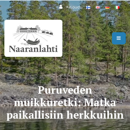
Siirry pääsisältöön
Kirjaudu
Puruveden
muikkuretki: Matka
paikallisiin herkkuihin